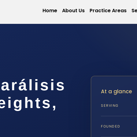
Home
About Us
Practice Areas
Se
arálisis
At a glance
eights,
SERVING
FOUNDED