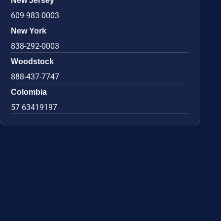
New Jersey
609-983-0003
New York
838-292-0003
Woodstock
888-437-7747
Colombia
57 63419197