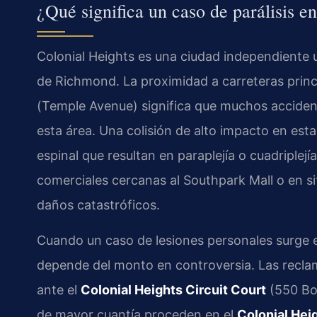
¿Qué significa un caso de parálisis e
Colonial Heights es una ciudad independiente ub
de Richmond. La proximidad a carreteras princi
(Temple Avenue) significa que muchos acciden
esta área. Una colisión de alto impacto en est
espinal que resultan en paraplejía o cuadriple
comerciales cercanas al Southpark Mall o en s
daños catastróficos.
Cuando un caso de lesiones personales surge e
depende del monto en controversia. Las recl
ante el
Colonial Heights Circuit Court
(550 Bou
de mayor cuantía proceden en el
Colonial Hei