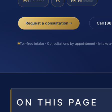
1997
VA
EN · ES
Founded
Intake
Request a consultation
Call (8
Toll-free intake · Consultations by appointment · Intake a
ON THIS PAGE