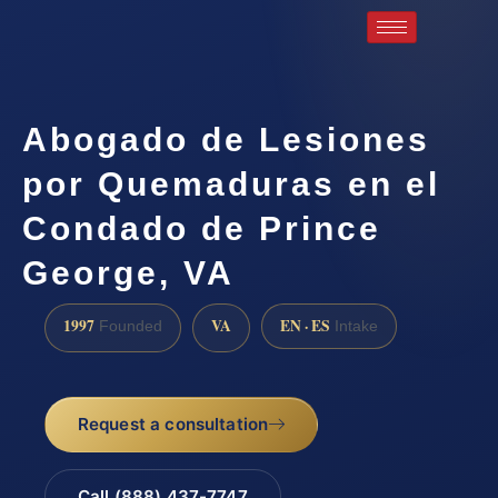
Abogado de Lesiones
por Quemaduras en el
Condado de Prince
George, VA
1997
VA
EN · ES
Founded
Intake
Request a consultation
Call (888) 437-7747