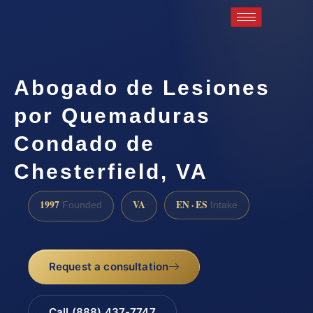
Abogado de Lesiones
por Quemaduras
Condado de
Chesterfield, VA
1997
VA
EN · ES
Founded
Intake
Request a consultation
Call (888) 437-7747