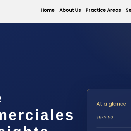
Home
About Us
Practice Areas
Se
e
At a glance
merciales
SERVING