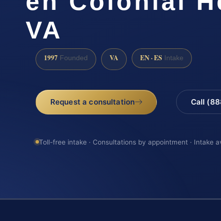
en Colonial H
VA
1997
VA
EN · ES
Founded
Intake
Request a consultation
Call (8
Toll-free intake · Consultations by appointment · Intake a