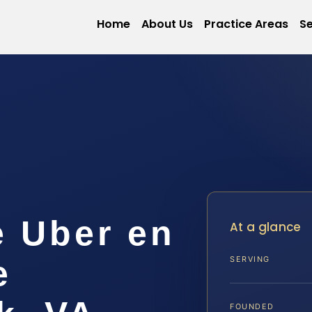
Home
About Us
Practice Areas
Se
e Uber en
At a glance
e
SERVING
FOUNDED