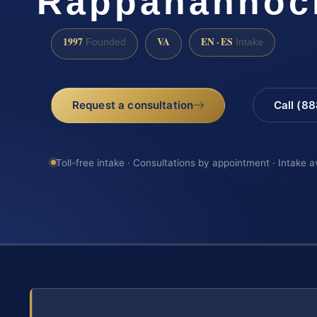
Rappahannoc
1997
VA
EN · ES
Founded
Intake
Request a consultation
Call (8
Toll-free intake · Consultations by appointment · Intake a