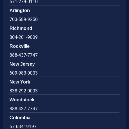
571-279-0110
Arlington
703-589-9250
Richmond
804-201-9009
Rockville
888-437-7747
New Jersey
609-983-0003
New York
838-292-0003
Woodstock
888-437-7747
Colombia
57 63419197