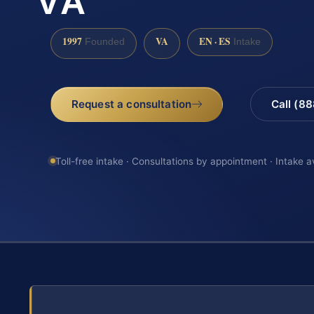
VA
1997
VA
EN · ES
Founded
Intake
Request a consultation
Call (8
Toll-free intake · Consultations by appointment · Intake a