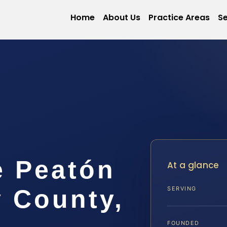
Home
About Us
Practice Areas
Se
e Peatón
At a glance
y County,
SERVING
FOUNDED