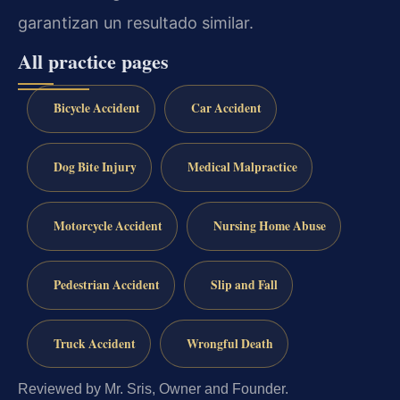
garantizan un resultado similar.
All practice pages
Bicycle Accident
Car Accident
Dog Bite Injury
Medical Malpractice
Motorcycle Accident
Nursing Home Abuse
Pedestrian Accident
Slip and Fall
Truck Accident
Wrongful Death
Reviewed by Mr. Sris, Owner and Founder.