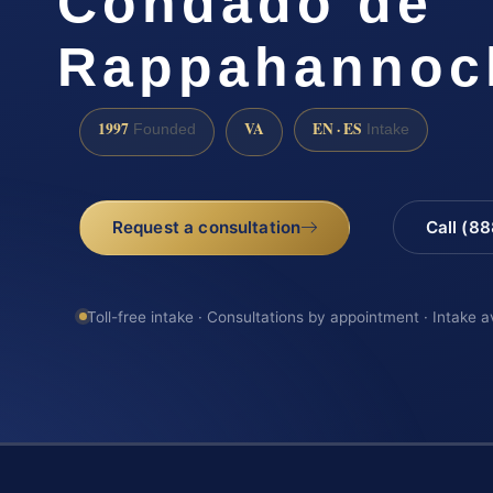
Condado de
Rappahannoc
1997
VA
EN · ES
Founded
Intake
Request a consultation
Call (8
Toll-free intake · Consultations by appointment · Intake a