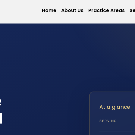
Home
About Us
Practice Areas
Se
e
At a glance
l
SERVING