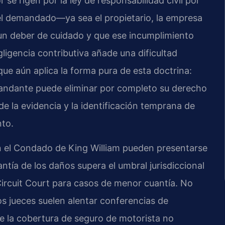
 se rigen por la ley de responsabilidad civil por
el demandado—ya sea el propietario, la empresa
un deber de cuidado y que ese incumplimiento
gligencia contributiva añade una dificultad
que aún aplica la forma pura de esta doctrina:
emandante puede eliminar por completo su derecho
de la evidencia y la identificación temprana de
nto.
n el Condado de King William pueden presentarse
antía de los daños supera el umbral jurisdiccional
Circuit Court para casos de menor cuantía. No
los jueces suelen alentar conferencias de
ue la cobertura de seguro de motorista no