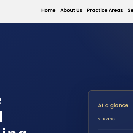
Home
About Us
Practice Areas
Se
e
At a glance
l
SERVING