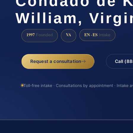
Condado de K
William, Virgi
1997
VA
EN · ES
Founded
Intake
Request a consultation
Call (8
Toll-free intake · Consultations by appointment · Intake a