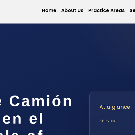
Home
About Us
Practice Areas
Se
e Camión
At a glance
en el
SERVING