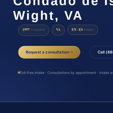
Condado de Is
Wight, VA
1997
VA
EN · ES
Founded
Intake
Request a consultation
Call (8
Toll-free intake · Consultations by appointment · Intake a