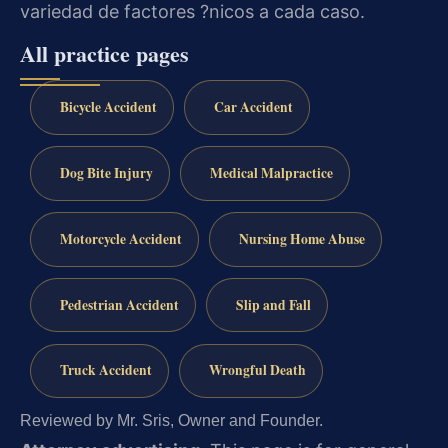
variedad de factores ?nicos a cada caso.
All practice pages
Bicycle Accident
Car Accident
Dog Bite Injury
Medical Malpractice
Motorcycle Accident
Nursing Home Abuse
Pedestrian Accident
Slip and Fall
Truck Accident
Wrongful Death
Reviewed by Mr. Sris, Owner and Founder.