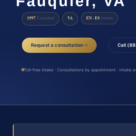
Fauquier, VA
1997
VA
EN · ES
Founded
Intake
Request a consultation
Call (8
Toll-free intake · Consultations by appointment · Intake a