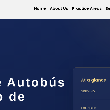
Home
About Us
Practice Areas
Se
e Autobús
At a glance
o de
SERVING
FOUNDED