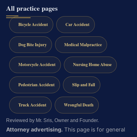
All practice pages
Bicycle Accident
Car Accident
Dog Bite Injury
Medical Malpractice
Motorcycle Accident
Nursing Home Abuse
Pedestrian Accident
Slip and Fall
Truck Accident
Wrongful Death
Reviewed by Mr. Sris, Owner and Founder.
Attorney advertising.
This page is for general