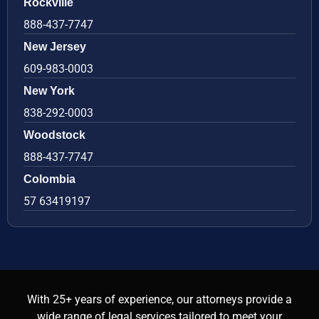
Rockville
888-437-7747
New Jersey
609-983-0003
New York
838-292-0003
Woodstock
888-437-7747
Colombia
57 63419197
With 25+ years of experience, our attorneys provide a
wide range of legal services tailored to meet your