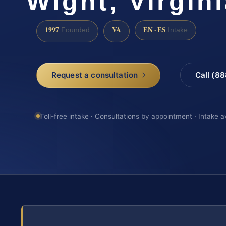
Wight, Virgin
1997
VA
EN · ES
Founded
Intake
Request a consultation
Call (8
Toll-free intake · Consultations by appointment · Intake a