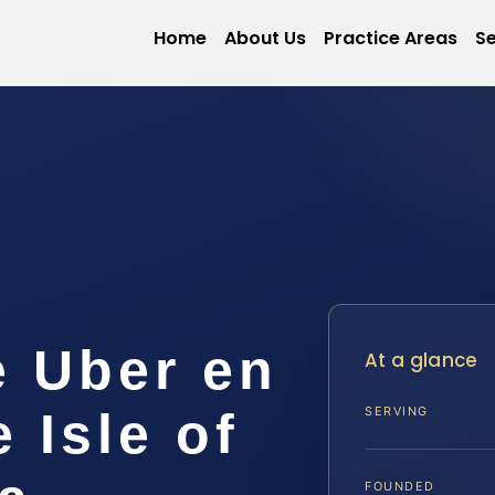
Home
About Us
Practice Areas
Se
e Uber en
At a glance
 Isle of
SERVING
FOUNDED