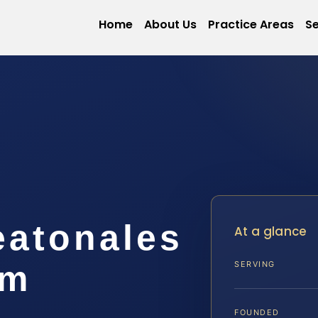
Home
About Us
Practice Areas
Se
eatonales
At a glance
am
SERVING
FOUNDED