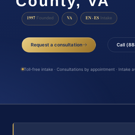
County, VA
1997
VA
EN · ES
Founded
Intake
Request a consultation
Call (8
Toll-free intake · Consultations by appointment · Intake a