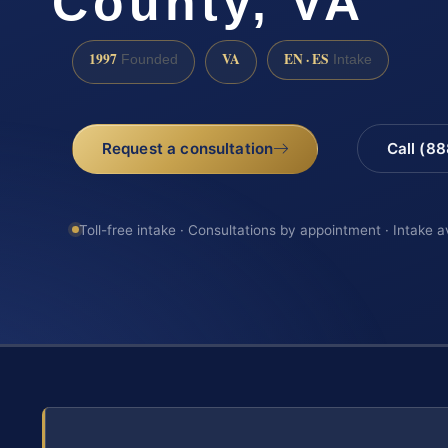
County, VA
1997
VA
EN · ES
Founded
Intake
Request a consultation
Call (8
Toll-free intake · Consultations by appointment · Intake a