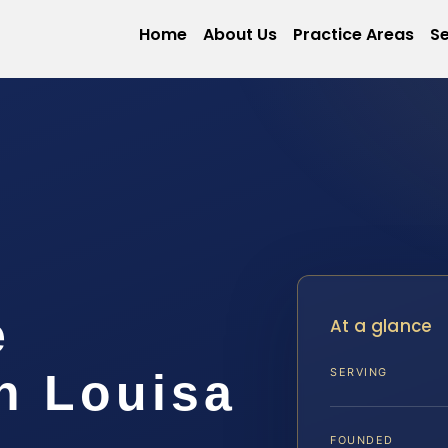
Home
About Us
Practice Areas
Se
e
At a glance
n Louisa
SERVING
FOUNDED