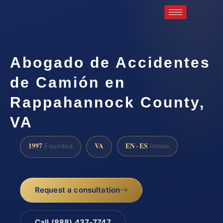
Abogado de Accidentes
de Camión en
Rappahannock County,
VA
1997
VA
EN · ES
Founded
Intake
Request a consultation
Call (888) 437-7747